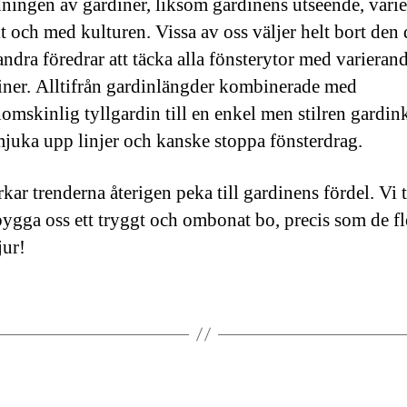
ingen av gardiner, liksom gardinens utseende, vari
t och med kulturen. Vissa av oss väljer helt bort den 
ndra föredrar att täcka alla fönsterytor med varieran
iner. Alltifrån gardinlängder kombinerade med
omskinlig tyllgardin till en enkel men stilren gardi
 mjuka upp linjer och kanske stoppa fönsterdrag.
kar trenderna återigen peka till gardinens fördel. Vi 
bygga oss ett tryggt och ombonat bo, precis som de fl
jur!