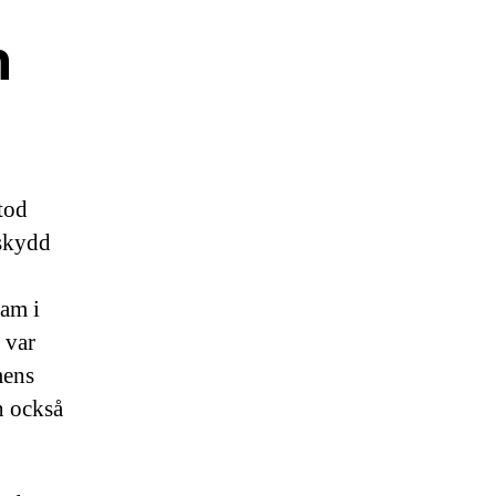
n
tod
 skydd
ram i
 var
mens
n också