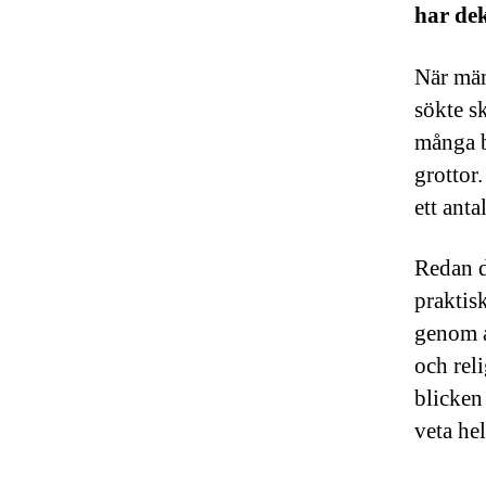
har de
När män
sökte sk
många b
grottor
ett anta
Redan då
praktis
genom at
och reli
blicken 
veta hel