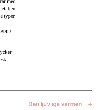
erar med
detaljen
de typer
nkappa
tycker
esta
Den ljuvliga värmen
→