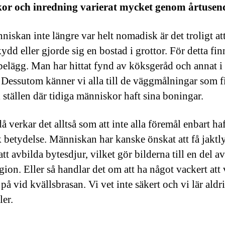
kor och inredning varierat mycket genom årtusen
niskan inte längre var helt nomadisk är det troligt a
ydd eller gjorde sig en bostad i grottor. För detta fin
elägg. Man har hittat fynd av köksgeråd och annat 
. Dessutom känner vi alla till de väggmålningar som f
l ställen där tidiga människor haft sina boningar.
 verkar det alltså som att inte alla föremål enbart haf
k betydelse. Människan har kanske önskat att få jaktl
t avbilda bytesdjur, vilket gör bilderna till en del a
gion. Eller så handlar det om att ha något vackert att 
på vid kvällsbrasan. Vi vet inte säkert och vi lär aldri
ler.