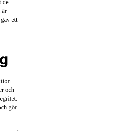
t de
 är
 gav ett
ng
ktion
er och
egritet.
och gör