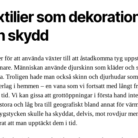
tilier som dekoratio
h skydd
r för att använda växter till att åstadkomma tyg upps
enare. Människan använde djurskinn som kläder och
a. Troligen hade man också skinn och djurhudar som
rlag i hemmen – en vana som vi fortsatt med långt f
tid. Vi kan gissa att grottöppningar i första hand inte
stora och låg bra till geografiskt bland annat för vär
Tygstycken skulle ha skyddat, delvis, mot rovdjur me
rat att man upptäckt dem i tid.