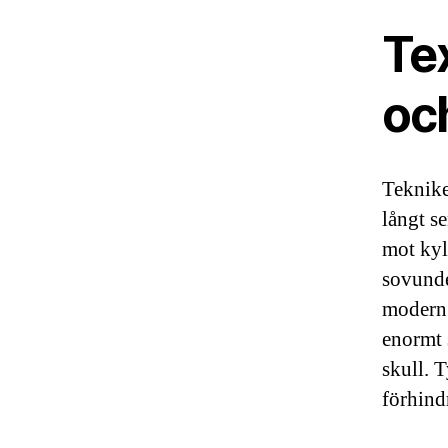
Tex
oc
Teknike
långt s
mot kyl
sovunde
modern 
enormt 
skull. 
förhind