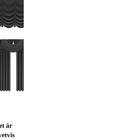
et är
vetvis