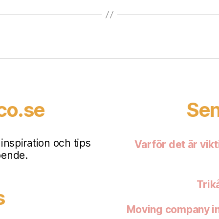
co.se
Sen
nspiration och tips
Varför det är vikt
oende.
Trikå
s
Moving company in 