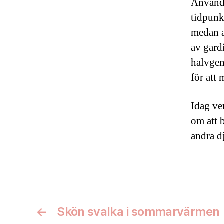
Användn
tidpunk
medan a
av gard
halvgen
för att
Idag ver
om att 
andra d
←
Skön svalka i sommarvärmen