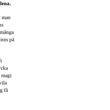
dena.
tt man
ns
i många
inns på
t
ycka
v magi
vila
g få