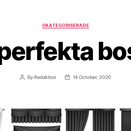
Categories
OKATEGORISERADE
 perfekta bo
By
Redaktion
14 October, 2020
Post
Post
author
date