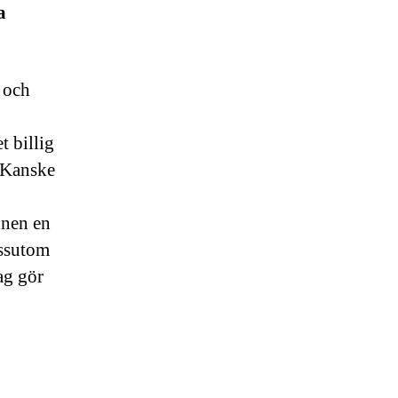
a
 och
 billig
. Kanske
inen en
essutom
ag gör