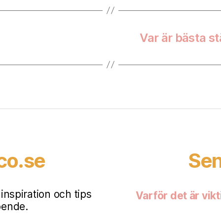
Var är bästa s
co.se
Sen
nspiration och tips
Varför det är vikt
oende.