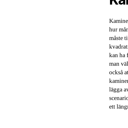
Kaminer
hur må
måste ti
kvadrat
kan ha 
man väl
också a
kaminen
lägga av
scenario
ett län