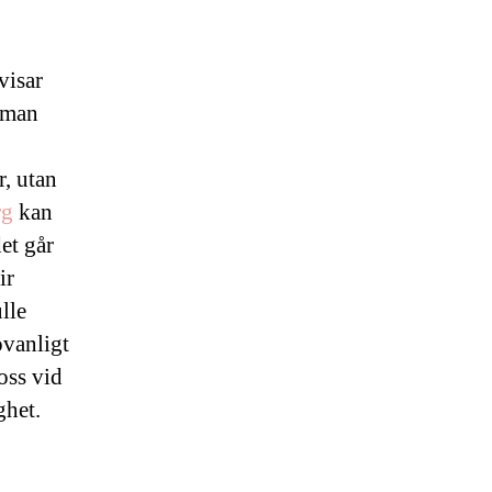
visar
 man
r, utan
rg
kan
et går
ir
lle
ovanligt
oss vid
ghet.