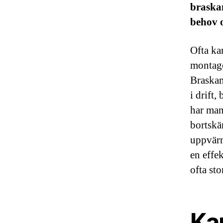
braskam
behov 
Ofta ka
montage
Braskam
i drift
har man
bortskä
uppvärm
en effe
ofta sto
Ka