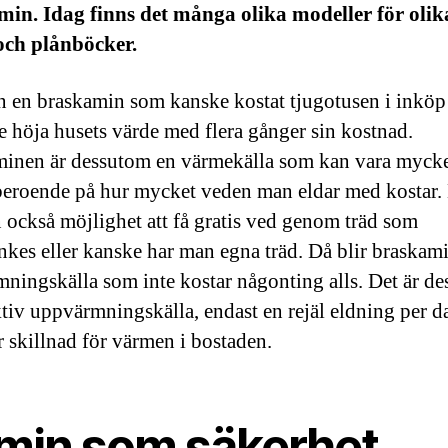
in. Idag finns det många olika modeller för olik
och plånböcker.
n en braskamin som kanske kostat tjugotusen i inköp
 höja husets värde med flera gånger sin kostnad.
inen är dessutom en värmekälla som kan vara mycket
, beroende på hur mycket veden man eldar med kostar
 också möjlighet att få gratis ved genom träd som
nkes eller kanske har man egna träd. Då blir braskam
ningskälla som inte kostar någonting alls. Det är d
ktiv uppvärmningskälla, endast en rejäl eldning per d
r skillnad för värmen i bostaden.
min som säkerhet