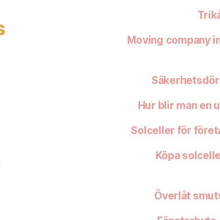
Trikå
s
Moving company in 
Säkerhetsdörr
Hur blir man en 
Solceller för föret
Köpa solcelle
g
Överlåt smuts