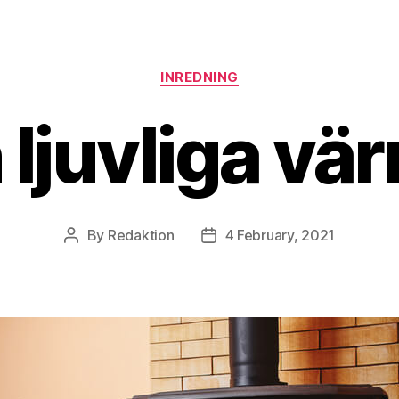
Categories
INREDNING
 ljuvliga vä
By
Redaktion
4 February, 2021
Post
Post
author
date