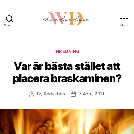
Search
Menu
Wonderdeco.se
Categories
INREDNING
Var är bästa stället att
placera braskaminen?
By
Redaktion
7 April, 2021
Post
Post
author
date