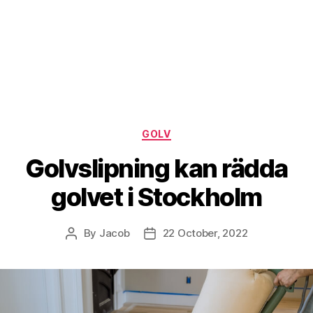
Categories
GOLV
Golvslipning kan rädda
golvet i Stockholm
By
Jacob
22 October, 2022
Post
Post
author
date