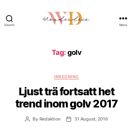
Search
Menu
Wonderdeco.se
Tag:
golv
Categories
INREDNING
Ljust trä fortsatt het
trend inom golv 2017
By
Redaktion
31 August, 2016
Post
Post
author
date