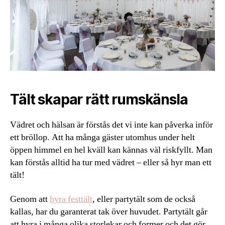
Tält skapar rätt rumskänsla
Vädret och hälsan är förstås det vi inte kan påverka inför
ett bröllop. Att ha många gäster utomhus under helt
öppen himmel en hel kväll kan kännas väl riskfyllt. Man
kan förstås alltid ha tur med vädret – eller så hyr man ett
tält!
Genom att
hyra festtält
, eller partytält som de också
kallas, har du garanterat tak över huvudet. Partytält går
att hyra i många olika storlekar och former och det gör