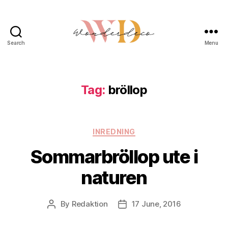
Search
Menu
Wonderdeco.se
Tag:
bröllop
Categories
INREDNING
Sommarbröllop ute i
naturen
By
Redaktion
17 June, 2016
Post
Post
author
date