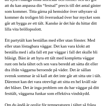
att du kan anpassa din “festsal” precis till det antal gäster
som kommer. Titta gärna på hemsidor över uthyrare så
kommer du troligen bli överraskad över hur mycket som
går att bygga av ett tält. Kanske är det här du hittar ditt
lilla vita bröllopsslott.
Ett partytält kan beställas med eller utan fönster. Med
eller utan löstagbara väggar. Det kan vara klokt att
beställa med i alla fall ett par väggar i fall det skulle bli
blåsigt. Bäst är att hyra ett tält med kompletta väggar
runt om hela tältet och sen vara beredd att sätta dit eller
dra ifrån väggarna beroende på väder. Det är sällan
svensk sommar är så kall att det inte går att sitta ute i tält.
Däremot kan det vara otrevligt att sitta en hel kväll när
det blåser. Det är inga problem om du har väggar på ditt
festtält, väggarna funkar som effektiva vindskydd.
Om du ändå är orolig för temperaturen i tältet så fråga