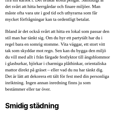
fira sin kärlek i. Det brukar kosta pengar. Samtidigt är
det svårt att hitta herrgårdar och finare miljöer. Man
måste ofta vara ute i god tid och uthyrarna som får
mycket förfrågningar kan ta ordentligt betalat.
Ibland är det också svårt att hitta en lokal som passar den
stil man har tänkt sig. Om du hyr ett partytält har du i
regel bara en somrig stomme. Vita väggar, ett stort vitt
tak som skyddar mot regn. Sen kan du bygga den miljö
du vill med allt i från färgade festlyktor till ängsblommor
i glasburkar, björkar i charmiga plåthinkar, orientaliska
mattor direkt på gräset – eller vad du nu har tänkt dig.
Det är lätt att dekorera ett tält för fest med din personliga
inriktning. Ingen annan inredning finns ju som
bestämmer eller tar över.
Smidig städning