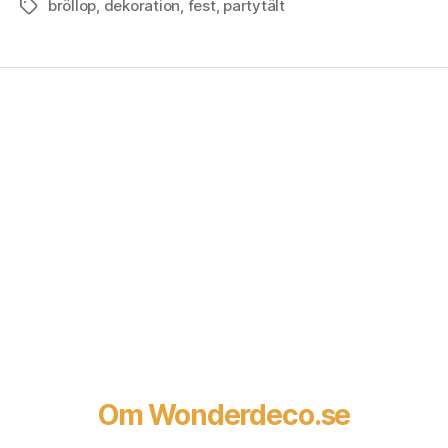
bröllop
,
dekoration
,
fest
,
partytält
Tags
Om Wonderdeco.se